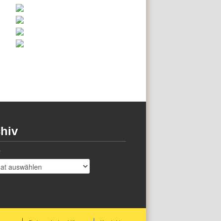
hiv
v