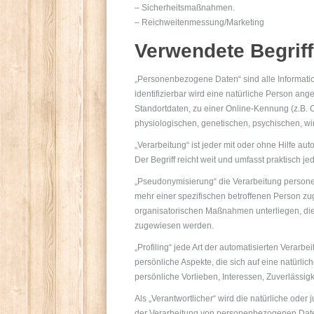
– Sicherheitsmaßnahmen.
– Reichweitenmessung/Marketing
Verwendete Begriff
„Personenbezogene Daten“ sind alle Informatione
identifizierbar wird eine natürliche Person a
Standortdaten, zu einer Online-Kennung (z.B. 
physiologischen, genetischen, psychischen, wirt
„Verarbeitung“ ist jeder mit oder ohne Hilfe
Der Begriff reicht weit und umfasst praktisch 
„Pseudonymisierung“ die Verarbeitung person
mehr einer spezifischen betroffenen Person z
organisatorischen Maßnahmen unterliegen, die 
zugewiesen werden.
„Profiling“ jede Art der automatisierten Ver
persönliche Aspekte, die sich auf eine natürli
persönliche Vorlieben, Interessen, Zuverlässig
Als „Verantwortlicher“ wird die natürliche oder
der Verarbeitung von personenbezogenen Date