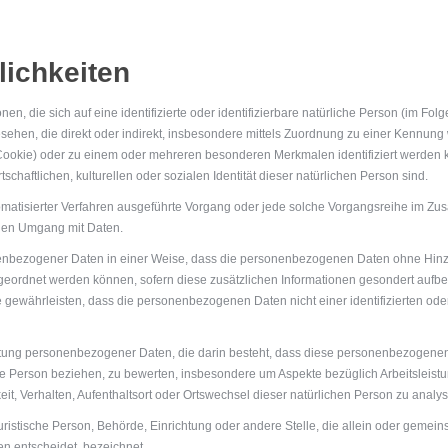
lichkeiten
n, die sich auf eine identifizierte oder identifizierbare natürliche Person (im Fol
ngesehen, die direkt oder indirekt, insbesondere mittels Zuordnung zu einer Kenn
Cookie) oder zu einem oder mehreren besonderen Merkmalen identifiziert werden 
schaftlichen, kulturellen oder sozialen Identität dieser natürlichen Person sind.
 automatisierter Verfahren ausgeführte Vorgang oder jede solche Vorgangsreihe i
jeden Umgang mit Daten.
enbezogener Daten in einer Weise, dass die personenbezogenen Daten ohne Hinzu
ugeordnet werden können, sofern diese zusätzlichen Informationen gesondert auf
gewährleisten, dass die personenbezogenen Daten nicht einer identifizierten oder 
arbeitung personenbezogener Daten, die darin besteht, dass diese personenbezoge
che Person beziehen, zu bewerten, insbesondere um Aspekte bezüglich Arbeitsleistu
keit, Verhalten, Aufenthaltsort oder Ortswechsel dieser natürlichen Person zu anal
 juristische Person, Behörde, Einrichtung oder andere Stelle, die allein oder geme
n entscheidet, bezeichnet.