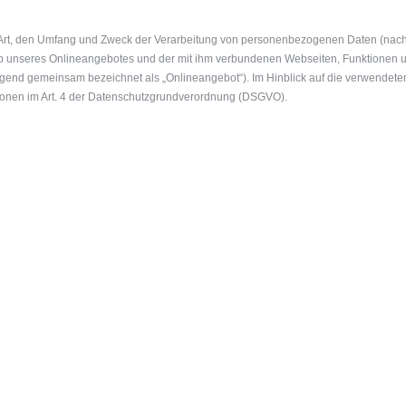
e Art, den Umfang und Zweck der Verarbeitung von personenbezogenen Daten (nac
b unseres Onlineangebotes und der mit ihm verbundenen Webseiten, Funktionen u
olgend gemeinsam bezeichnet als „Onlineangebot“). Im Hinblick auf die verwendeten B
itionen im Art. 4 der Datenschutzgrundverordnung (DSGVO).