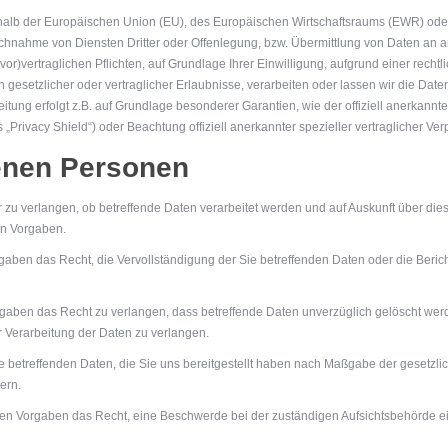
ßerhalb der Europäischen Union (EU), des Europäischen Wirtschaftsraums (EWR) od
chnahme von Diensten Dritter oder Offenlegung, bzw. Übermittlung von Daten an
 (vor)vertraglichen Pflichten, auf Grundlage Ihrer Einwilligung, aufgrund einer rech
h gesetzlicher oder vertraglicher Erlaubnisse, verarbeiten oder lassen wir die Date
itung erfolgt z.B. auf Grundlage besonderer Garantien, wie der offiziell anerkann
„Privacy Shield“) oder Beachtung offiziell anerkannter spezieller vertraglicher Ver
fenen Personen
 zu verlangen, ob betreffende Daten verarbeitet werden und auf Auskunft über die
en Vorgaben.
aben das Recht, die Vervollständigung der Sie betreffenden Daten oder die Berich
aben das Recht zu verlangen, dass betreffende Daten unverzüglich gelöscht werd
 Verarbeitung der Daten zu verlangen.
e betreffenden Daten, die Sie uns bereitgestellt haben nach Maßgabe der gesetzl
ern.
en Vorgaben das Recht, eine Beschwerde bei der zuständigen Aufsichtsbehörde e