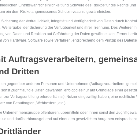
iedlichen Eintrittswahrscheinlichkeit und Schwere des Risikos für die Rechte und
um ein dem Risiko angemessenes Schutzniveau zu gewährleisten.
herung der Vertraulichkeit, Integrität und Verfügbarkeit von Daten durch Kontro
e, Weitergabe, der Sicherung der Verfügbarkeit und ihrer Trennung. Des Weiteren ha
g von Daten und Reaktion auf Gefährdung der Daten gewährleisten. Ferner berü
ahl von Hardware, Software sowie Verfahren, entsprechend dem Prinzip des Datens
t Auftragsverarbeitern, gemein
nd Dritten
aten gegenüber anderen Personen und Unternehmen (Auftragsverarbeitern, gemein
 sonst Zugriff auf die Daten gewähren, erfolgt dies nur auf Grundlage einer gesetz
r, zur Vertragserfüllung erforderlich ist), Nutzer eingewilligt haben, eine rechtlich
atz von Beauftragten, Webhostern, etc.).
 Unternehmensgruppe offenbaren, übermitteln oder ihnen sonst den Zugriff gewäh
eresse und darüberhinausgehend auf einer den gesetzlichen Vorgaben entspreche
rittländer