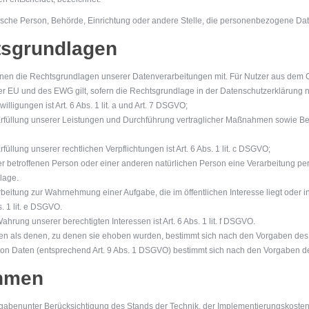
istische Person, Behörde, Einrichtung oder andere Stelle, die personenbezogene Dat
tsgrundlagen
nen die Rechtsgrundlagen unserer Datenverarbeitungen mit. Für Nutzer aus dem 
 EU und des EWG gilt, sofern die Rechtsgrundlage in der Datenschutzerklärung n
ligungen ist Art. 6 Abs. 1 lit. a und Art. 7 DSGVO;
rfüllung unserer Leistungen und Durchführung vertraglicher Maßnahmen sowie Beantw
üllung unserer rechtlichen Verpflichtungen ist Art. 6 Abs. 1 lit. c DSGVO;
der betroffenen Person oder einer anderen natürlichen Person eine Verarbeitung 
dlage.
rbeitung zur Wahrnehmung einer Aufgabe, die im öffentlichen Interesse liegt oder in
. 1 lit. e DSGVO.
hrung unserer berechtigten Interessen ist Art. 6 Abs. 1 lit. f DSGVO.
en als denen, zu denen sie ehoben wurden, bestimmt sich nach den Vorgaben des
on Daten (entsprechend Art. 9 Abs. 1 DSGVO) bestimmt sich nach den Vorgaben de
hmen
rgabenunter Berücksichtigung des Stands der Technik, der Implementierungskoste